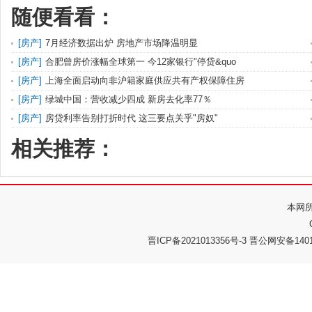
随便看看：
[
房产
]
7月经济数据出炉 房地产市场降温明显
[
房产
]
合肥曾房价涨幅全球第一 今12家银行"停贷&quo
[
房产
]
上海全面启动向非沪籍家庭供应共有产权保障住房
[
房产
]
绿城中国：营收减少四成 新房去化率77％
[
房产
]
房贷利率告别打折时代 这三要点关乎"房奴"
相关推荐：
本网
晋ICP备2021013356号-3 晋公网安