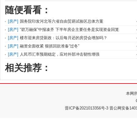
随便看看：
[
房产
]
国务院印发河北等六省自由贸易试验区总体方案
[
房产
]
“碧万融保”中报凑齐 下半年房企主要任务是实现资金回笼
[
房产
]
楼市迎来房贷新政：以后每月还的房贷会增加吗？
[
房产
]
融资全面收紧 狠抓回款准备“过冬”
[
房产
]
人民币汇率预期稳定，应对外部冲击韧性增强
相关推荐：
本网
晋ICP备2021013356号-3 晋公网安