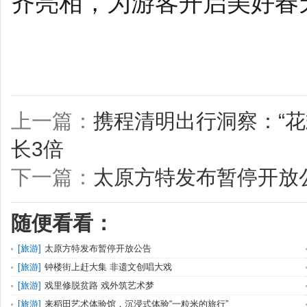
齐亮相，为游客开启美好春
上一篇：
携程清明出行洞察：“花
长3倍
下一篇：
太原方特发布暂停开放
随便看看：
[
旅游
]
太原方特发布暂停开放公告
[
旅游
]
钟楼街上赶大集 非遗文创唱大戏
[
旅游
]
戏里修脱贫路 戏外筑艺术梦
[
旅游
]
来稻田艺术体验馆，沉浸式体验“一粒米的旅行”