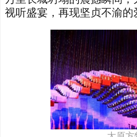
视听盛宴，再现坚贞不渝的
太原方