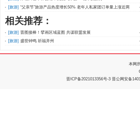
[
旅游
]
“父亲节”旅游产品热度增长50% 老年人私家团订单量上涨近两
相关推荐：
[
旅游
]
晋图接棒！擘画区域蓝图 共谋联盟发展
[
旅游
]
盛世钟鸣 祈福并州
本网
晋ICP备2021013356号-3 晋公网安