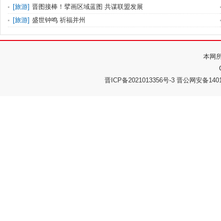
[
旅游
]
晋图接棒！擘画区域蓝图 共谋联盟发展
[
旅游
]
盛世钟鸣 祈福并州
本网
晋ICP备2021013356号-3 晋公网安