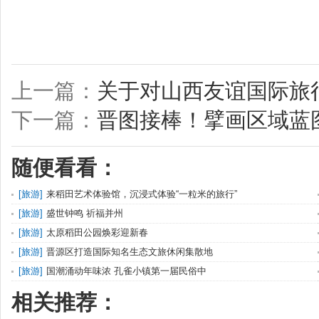
上一篇：
关于对山西友谊国际旅
下一篇：
晋图接棒！擘画区域蓝
随便看看：
[
旅游
]
来稻田艺术体验馆，沉浸式体验“一粒米的旅行”
[
旅游
]
盛世钟鸣 祈福并州
[
旅游
]
太原稻田公园焕彩迎新春
[
旅游
]
晋源区打造国际知名生态文旅休闲集散地
[
旅游
]
国潮涌动年味浓 孔雀小镇第一届民俗中
相关推荐：