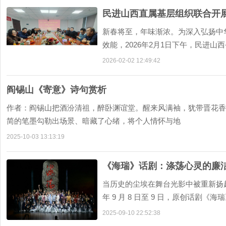
民进山西直属基层组织联合开展
新春将至，年味渐浓。为深入弘扬中
效能，2026年2月1日下午，民进
2026-02-02 12:49:42
阎锡山《寄意》诗句赏析
作者：阎锡山把酒汾清祖，醉卧渊谊堂。醒来风满袖，犹带晋花香
简的笔墨勾勒出场景、暗藏了心绪，将个人情怀与地
2025-10-03 13:13:19
《海瑞》话剧：涤荡心灵的廉
当历史的尘埃在舞台光影中被重新扬起
年 9 月 8 日至 9 日，原创话剧
2025-09-10 22:52:38