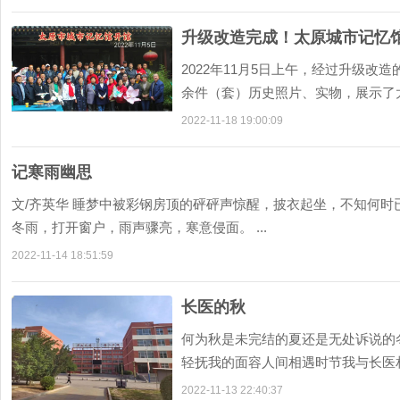
升级改造完成！太原城市记忆
2022年11月5日上午，经过升级改
余件（套）历史照片、实物，展示了太
2022-11-18 19:00:09
记寒雨幽思
文/齐英华 睡梦中被彩钢房顶的砰砰声惊醒，披衣起坐，不知何
冬雨，打开窗户，雨声骤亮，寒意侵面。 ...
2022-11-14 18:51:59
长医的秋
何为秋是未完结的夏还是无处诉说的
轻抚我的面容人间相遇时节我与长医相
2022-11-13 22:40:37