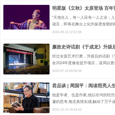
明星版《立秋》太原登场 百年
“天地生人，有一人应有一人之业；人
箴言，即将在舞台上化作振聋发聩的
2025-09-10 22:52:06
廉政史诗话剧《于成龙》升级
经过全面艺术打磨，升级后的话剧《
金2024年度修改提升项目，该局以
2025-07-10 00:00:59
君品谈 | 周国平：阅读照亮人
他是学者、也是作家,他以坎坷的经历
邃的思考,饱含真情实感,触动了万千读
2022-12-23 20:44:52